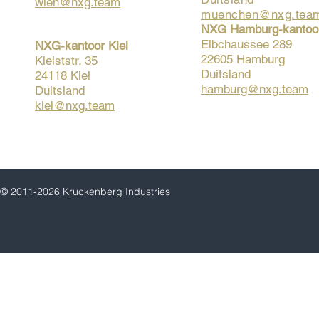
wien@nxg.team
muenchen@nxg.tea
NXG Hamburg-kantoo
Elbchaussee 289
NXG-kantoor Kiel
22605 Hamburg
Kleiststr. 35
Duitsland
24118 Kiel
hamburg@nxg.team
Duitsland
kiel@nxg.team
© 2011-2026 Kruckenberg Industries