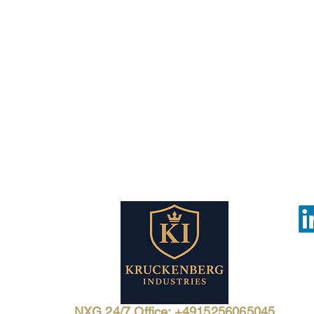
NXG 24/7 Office: +4915256065045