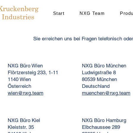
Start
NXG Team
Prod
Sie erreichen uns bei Fragen telefonisch ode
NXG Büro Wien
NXG Büro München
Flörtzersteig 233, 1-11
Ludwigstraße 8
1140 Wien
80539 München
Österreich​​
Deutschland
wien@nxg.team
muenchen@nxg.team
NXG Büro Kiel
NXG Büro Hamburg
Kleiststr. 35
Elbchaussee 289