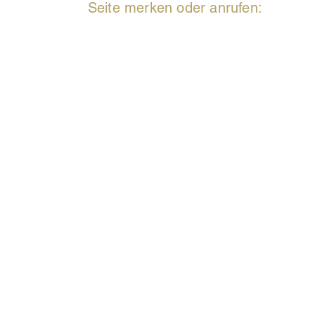
Seite merken oder anrufen:
वियना कार्यालय
म्यूनिख कार्यालय
फ्लोर्टज़रस्टेग 233, 1-11,
लुडविगस्ट्रैस 8
80539 म्यूनिख
1140 वियना,
जर्मनी
ऑस्ट्रिया
muenchen@nxg.tea
wien@nxg.team
निर्माणाधीन: हैम्बर्ग कार्यालय
कील कार्यालय
जोर्ग स्टीनबाक
क्लेइस्टस्ट्रैस 35
24118 कील
kiel@nxg.team