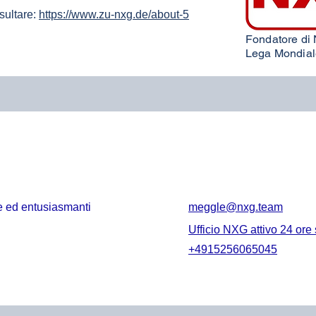
nsultare:
https://www.zu-nxg.de/about-5
Fondatore di
Lega Mondiale
e ed entusiasmanti
meggle@nxg.team
Ufficio NXG attivo 24 ore 
+4915256065045