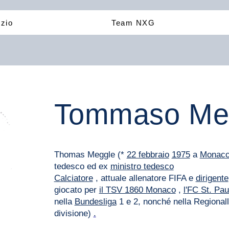
izio
Team NXG
Tommaso Me
Thomas Meggle (*
22 febbraio
1975
a
Monac
tedesco ed ex
ministro tedesco
Calciatore
, attuale allenatore FIFA e
dirigente
giocato per
il TSV 1860 Monaco
,
l'FC St. Pau
nella
Bundesliga
1 e 2, nonché nella Regionall
divisione)
.