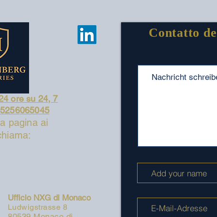
Contatto de
24 ore su 24, 7
915256065045
a pagina ai
 chiama:
Ufficio NXG di Monaco
Ludwigstrasse 8
80539 Monaco di