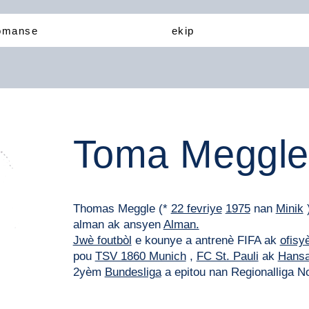
òmanse
ekip
Toma Meggle
Thomas Meggle (*
22 fevriye
1975
nan
Minik
)
alman ak ansyen
Alman.
Jwè foutbòl
e kounye a antrenè FIFA ak
ofisyè
pou
TSV 1860 Munich
,
FC St. Pauli
ak
Hansa
2yèm
Bundesliga
a epitou nan Regionalliga N