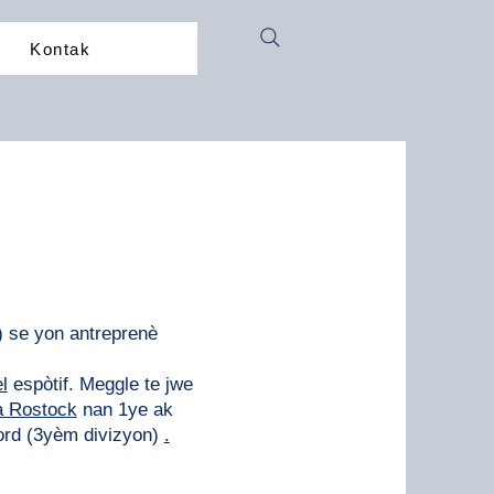
Kontak
 se yon antreprenè
l
espòtif. Meggle te jwe
 Rostock
nan 1ye ak
ord (3yèm divizyon)
.