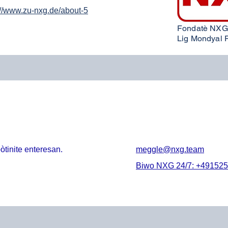
://www.zu-nxg.de/about-5
Fondatè NXG
Lig Mondyal F
tinite enteresan.
meggle@nxg.team
Biwo NXG 24/7:
+491525