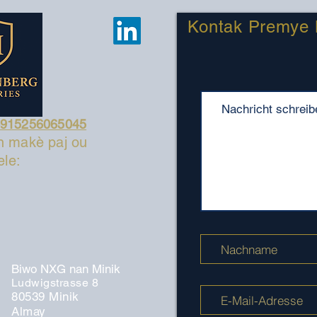
Kontak Premye 
4915256065045
n makè paj ou
ele:
Biwo NXG nan Minik
Ludwigstrasse 8
80539 Minik
Almay