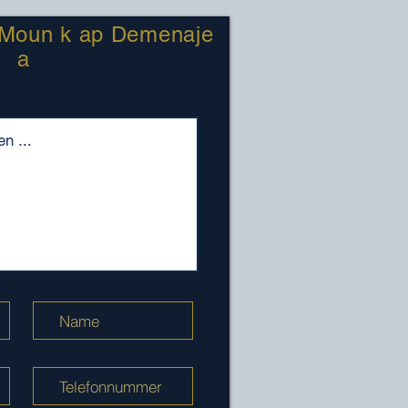
Moun k ap Demenaje
a