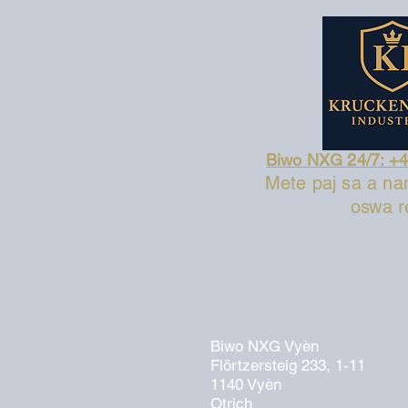
Biwo NXG 24/7: +
Mete paj sa a na
oswa r
Biwo NXG Vyèn
Flörtzersteig 233, 1-11
1140 Vyèn
Otrich