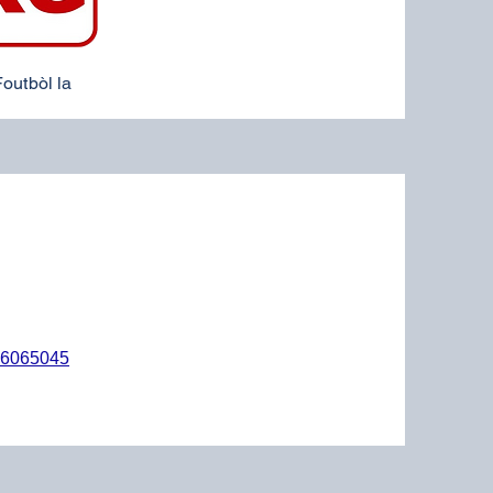
outbòl la
6065045