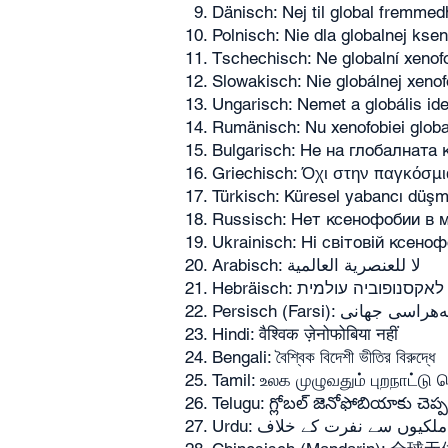
Dänisch: Nej til global fremme
Polnisch: Nie dla globalnej ksen
Tschechisch: Ne globalní xenofo
Slowakisch: Nie globálnej xenof
Ungarisch: Nemet a globális id
Rumänisch: Nu xenofobiei globa
Bulgarisch: Не на глобалната
Griechisch: Όχι στην παγκόσμ
Türkisch: Küresel yabancı düşm
Russisch: Нет ксенофобии в 
Ukrainisch: Ні світовій ксеноф
Arabisch: لا للعنصرية العالمية
Hebräisch: אקסנופוביה עולמית
Persisch (Farsi): ی جهانی
Hindi: वैश्विक ज़ेनोफोबिया नहीं
Bengali: বৈশ্বিক বিদেশী ভীতির বিরুদ্ধে
Tamil: உலக முழுவதும் புறநாட்டு 
Telugu: గ్లోబల్ జెనోఫోబియాకు చెప్
Urdu: لکیوں سے نفرت کے خلاف