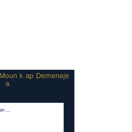
Moun k ap Demenaje
a