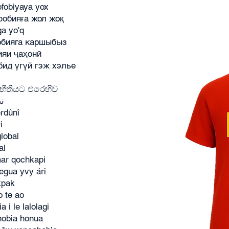
ofobiyaya yox
фобияға жол жоқ
a yo'q
фобияга каршыбыз
ияи ҷаҳонӣ
бид үгүй гэж хэлье
 භීතියට එරෙහිව
نه
erdûnî
i
global
al
ar qochkapi
egua yvy ári
kpak
o te ao
 i le lalolagi
phobia honua