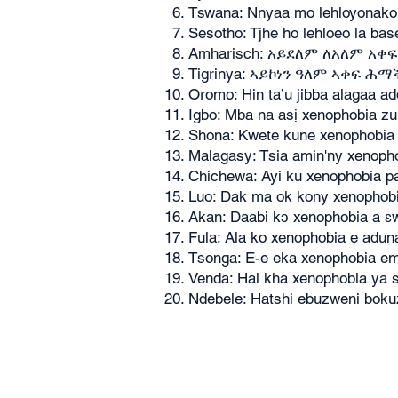
Tswana: Nnyaa mo lehloyonako
Sesotho: Tjhe ho lehloeo la bas
Amharisch: አይደለም ለአለም አቀ
Tigrinya: ኣይኮነን ዓለም ኣቀፍ ሕማ
Oromo: Hin ta’u jibba alagaa a
Igbo: Mba na asị xenophobia z
Shona: Kwete kune xenophobia 
Malagasy: Tsia amin'ny xenoph
Chichewa: Ayi ku xenophobia p
Luo: Dak ma ok kony xenophobi
Akan: Daabi kɔ xenophobia a ɛ
Fula: Ala ko xenophobia e adun
Tsonga: E-e eka xenophobia em
Venda: Hai kha xenophobia ya 
Ndebele: Hatshi ebuzweni bo