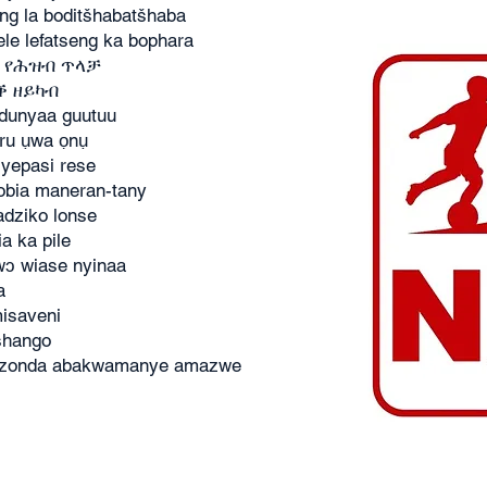
ng la boditšhabatšhaba
ele lefatseng ka bophara
ፍ የሕዝብ ጥላቻ
ቕ ዘይካብ
ddunyaa guutuu
uru ụwa ọnụ
yepasi rese
obia maneran-tany
adziko lonse
a ka pile
wɔ wiase nyinaa
a
isaveni
shango
kuzonda abakwamanye amazwe