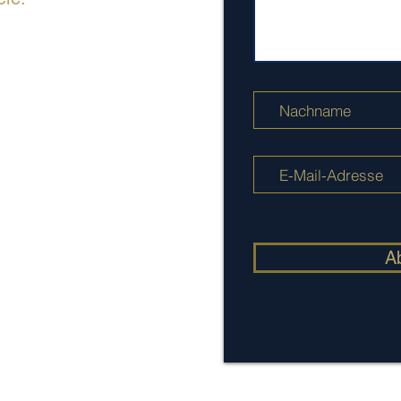
Biwo NXG nan Minik
Ludwigstrasse 8
80539 Minik
Almay
muenchen@nxg.team
Biwo NXG nan
Hambourg
A
Elbchaussee 289
22605 Anmbèg
hamburg@nxg.team