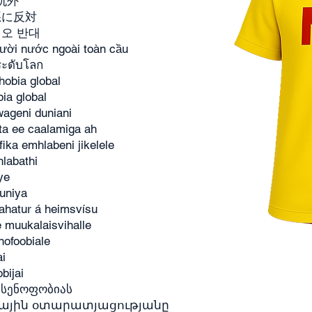
无仇外
嫌悪に反対
 혐오 반대
gười nước ngoài toàn cầu
ระดับโลก
hobia global
ia global
wageni duniani
ta ee caalamiga ah
ika emhlabeni jikelele
labathi
ye
duniya
gahatur á heimsvísu
e muukalaisvihalle
nofoobiale
ai
bijai
ქსენოფობიას
րհային օտարատյացությանը