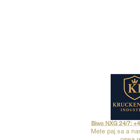
Biwo NXG 24/7: +
Mete paj sa a na
oswa r