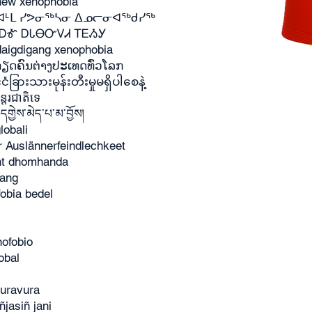
nêw xenophobia
ᑐᖅ ᐊᒻᒪ ᓯᕗᓂᖅᓴᓂ ᐃᓄᓕᓂᐊᖅᑯᓯᖅ
 ᎠᎹ ᎠᏓᎾᏅᏙᏗ ᎢᎬᏱᎩ
ndaigdigang xenophobia
ກຽດຄົນຕ່າງປະເທດທົ່ວໂລກ
ငံခြားသားမုန်းတီးမှုမရှိပါစေနဲ့
តរជាតិទេ
དགྱེས་མེད་པ་མ་བྱོས།
lobali
 Auslännerfeindlechkeet
cht dhomhanda
eang
obia bedel
ofobio
obal
vuravura
jasiñ jani