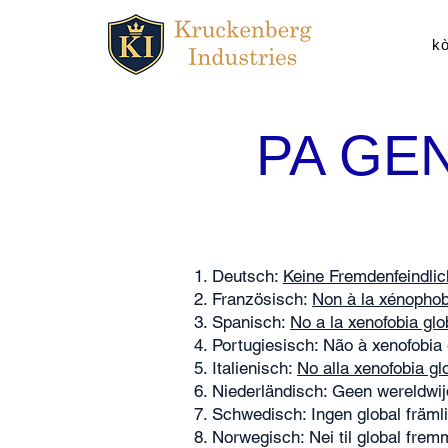
k
PA GE
Deutsch:
Keine Fremdenfeindlic
Französisch:
Non à la xénophob
Spanisch:
No a la xenofobia glo
Portugiesisch: Não à xenofobia 
Italienisch:
No alla xenofobia gl
Niederländisch: Geen wereldwij
Schwedisch: Ingen global främli
Norwegisch: Nei til global frem