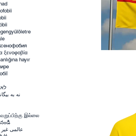
dhad
ofobii
bii
óbii
egengyűlöletre
le
 ксенофобия
ια ξενοφοβία
anlığına hayır
мире
обії
לא ל
نه به بیگانه‌هراس
வெறுப்பிற்கு இல்லை
పనండి
عالمی غیر م