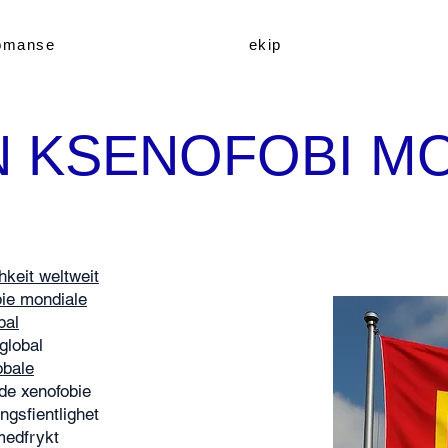
òmanse
ekip
N KSENOFOBI M
hkeit weltweit
ie mondiale
bal
global
obale
de xenofobie
ngsfientlighet
medfrykt