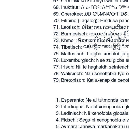
Cree: Māka kâ-miyo-wîcihitowi
Inuktitut: ᐃᓄᒃᑎᑐᑦ: ᐱᖏᓐᓂ
Cherokee: ᎯᎠ ᎤᏓᎷᎸᏔᏅᎢ ᎠᎴ
Filipino (Tagalog): Hindi sa pa
Laotisch: ບໍ່ຕ້ອງການຄວາມເກືອດ
Burmesisch: ကမ္ဘာလုံးဆိုင်ရာ နိုင်
Khmer: មិនមានការរើសអើងជាតិជាអន្
Tibetisch: འཛམ་གླིང་ཁམས་ཀྱི་ཕྱི་རོལ་
Maltesisch: Le għal xenofobija g
Luxemburgisch: Nee zu globaler
Irisch: Níl le haghaidh seintea
Walisisch: Na i senoffobia fyd-
Bretonisch: Ket a-enep da xenof
Esperanto: Ne al tutmonda ksen
Interlingua: No al xenophobia gl
Ladinisch: Në xenofobia globala
Fidschi: Sega ni xenophobia e 
Aymara: Janiwa markanakaru uñ