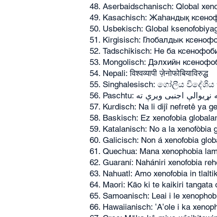
Aserbaidschanisch: Qlobal xen
Kasachisch: Жаһандық ксено
Usbekisch: Global ksenofobiyag
Kirgisisch: Глобалдык ксено
Tadschikisch: Не ба ксенофоб
Mongolisch: Дэлхийн ксенофо
Nepali: विश्वव्यापी ज़ेनोफोबियाविरुद्ध
Singhalesisch: ගෝලීය විදේශිය
Paschtu:  نړیوالې اجنبی ویرې ته
Kurdisch: Na li dijî nefretê ya g
Baskisch: Ez xenofobia globalar
Katalanisch: No a la xenofòbia 
Galicisch: Non á xenofobia glob
Quechua: Mana xenophobia lam
Guaraní: Nahániri xenofobia reh
Nahuatl: Amo xenofobia in tlalti
Maori: Kāo ki te kaikiri tangata 
Samoanisch: Leai i le xenophobia
Hawaiianisch: ʻAʻole i ka xeno