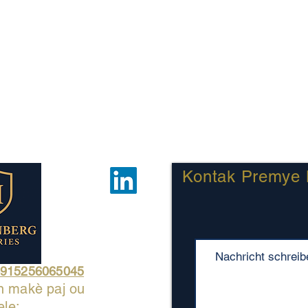
Kontak Premye 
4915256065045
n makè paj ou
ele: