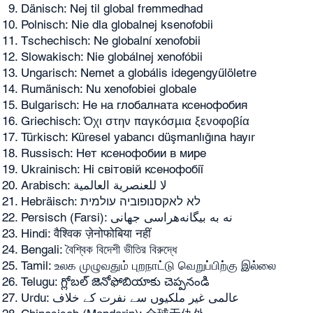
Dänisch: Nej til global fremmedhad
Polnisch: Nie dla globalnej ksenofobii
Tschechisch: Ne globalní xenofobii
Slowakisch: Nie globálnej xenofóbii
Ungarisch: Nemet a globális idegengyűlöletre
Rumänisch: Nu xenofobiei globale
Bulgarisch: Не на глобалната ксенофобия
Griechisch: Όχι στην παγκόσμια ξενοφοβία
Türkisch: Küresel yabancı düşmanlığına hayır
Russisch: Нет ксенофобии в мире
Ukrainisch: Ні світовій ксенофобії
Arabisch: لا للعنصرية العالمية
Hebräisch: לא לאקסנופוביה עולמית
Persisch (Farsi): نه به بیگانه‌هراسی جهانی
Hindi: वैश्विक ज़ेनोफोबिया नहीं
Bengali: বৈশ্বিক বিদেশী ভীতির বিরুদ্ধে
Tamil: உலக முழுவதும் புறநாட்டு வெறுப்பிற்கு இல்லை
Telugu: గ్లోబల్ జెనోఫోబియాకు చెప్పనండి
Urdu: عالمی غیر ملکیوں سے نفرت کے خلاف