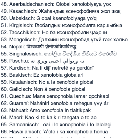
Aserbaidschanisch: Qlobal xenofobiyaya yox
Kasachisch: Жаһандық ксенофобияға жол жоқ
Usbekisch: Global ksenofobiyaga yo'q
Kirgisisch: Глобалдык ксенофобияга каршыбыз
Tadschikisch: Не ба ксенофобияи ҷаҳонӣ
Mongolisch: Дэлхийн ксенофобид үгүй гэж хэлье
Nepali: विश्वव्यापी ज़ेनोफोबियाविरुद्ध
Singhalesisch: ගෝලීය විදේශිය භීතියට එරෙහිව
Paschtu: نه نړیوالې اجنبی ویرې ته
Kurdisch: Na li dijî nefretê ya gerdûnî
Baskisch: Ez xenofobia globalari
Katalanisch: No a la xenofòbia global
Galicisch: Non á xenofobia global
Quechua: Mana xenophobia lamar qochkapi
Guaraní: Nahániri xenofobia rehegua yvy ári
Nahuatl: Amo xenofobia in tlaltikpak
Maori: Kāo ki te kaikiri tangata o te ao
Samoanisch: Leai i le xenophobia i le lalolagi
Hawaiianisch: ʻAʻole i ka xenophobia honua