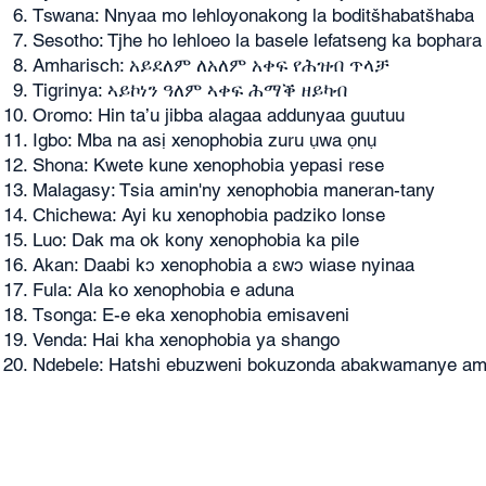
Tswana: Nnyaa mo lehloyonakong la boditšhabatšhaba
Sesotho: Tjhe ho lehloeo la basele lefatseng ka bophara
Amharisch: አይደለም ለአለም አቀፍ የሕዝብ ጥላቻ
Tigrinya: ኣይኮነን ዓለም ኣቀፍ ሕማቕ ዘይካብ
Oromo: Hin ta’u jibba alagaa addunyaa guutuu
Igbo: Mba na asị xenophobia zuru ụwa ọnụ
Shona: Kwete kune xenophobia yepasi rese
Malagasy: Tsia amin'ny xenophobia maneran-tany
Chichewa: Ayi ku xenophobia padziko lonse
Luo: Dak ma ok kony xenophobia ka pile
Akan: Daabi kɔ xenophobia a ɛwɔ wiase nyinaa
Fula: Ala ko xenophobia e aduna
Tsonga: E-e eka xenophobia emisaveni
Venda: Hai kha xenophobia ya shango
Ndebele: Hatshi ebuzweni bokuzonda abakwamanye a