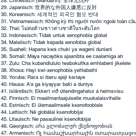
Chinesisch (Mandarin): 全球无仇外
Japanisch: 世界的な外国人嫌悪に反対
Koreanisch: 세계적인 외국인 혐오 반대
Vietnamesisch: Không kỳ thị người nước ngoài toàn cầ
Thai: ไม่ต่อต้านชาวต่างชาติในระดับโลก
Indonesisch: Tidak untuk xenophobia global
Malaiisch: Tidak kepada xenofobia global
Suaheli: Hapana kwa chuki ya wageni duniani
Somali: Maya nacaybka ajaanibta ee caalamiga ah
Zulu: Cha kubandlululo lwabokufika emhlabeni jikelele
Xhosa: Hayi kwi-xenophobia yehlabathi
Yoruba: Rara si iberu ajeji kariaye
Hausa: A'a ga kiyayyar baƙi a duniya
Isländisch: Ekkert við útlendingahatur á heimsvísu
Finnisch: Ei maailmanlaajuiselle muukalaisvihalle
Estnisch: Ei ülemaailmsele ksenofoobiale
Lettisch: Nē globālai ksenofobijai
Litauisch: Ne pasaulinei ksenofobijai
Georgisch: არა გლობალურ ქსენოფობიას
Armenisch: Ոչ համաշխարհային օտարատյացո