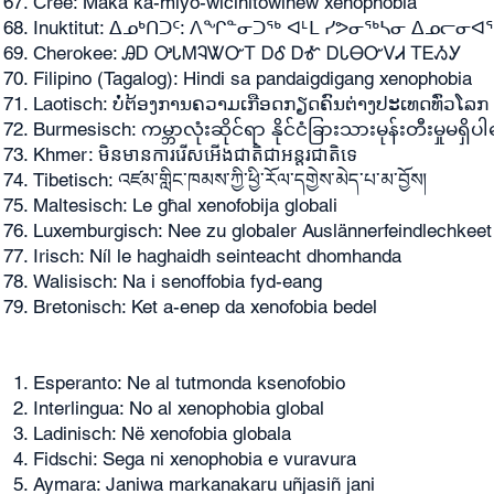
Cree: Māka kâ-miyo-wîcihitowinêw xenophobia
Inuktitut: ᐃᓄᒃᑎᑐᑦ: ᐱᖏᓐᓂᑐᖅ ᐊᒻᒪ ᓯᕗᓂᖅᓴᓂ ᐃᓄᓕᓂ
Cherokee: ᎯᎠ ᎤᏓᎷᎸᏔᏅᎢ ᎠᎴ ᎠᎹ ᎠᏓᎾᏅᏙᏗ ᎢᎬᏱᎩ
Filipino (Tagalog): Hindi sa pandaigdigang xenophobia
Laotisch: ບໍ່ຕ້ອງການຄວາມເກືອດກຽດຄົນຕ່າງປະເທດທົ່ວໂລກ
Burmesisch: ကမ္ဘာလုံးဆိုင်ရာ နိုင်ငံခြားသားမုန်းတီးမှုမရှိပါစ
Khmer: មិនមានការរើសអើងជាតិជាអន្តរជាតិទេ
Tibetisch: འཛམ་གླིང་ཁམས་ཀྱི་ཕྱི་རོལ་དགྱེས་མེད་པ་མ་བྱོས།
Maltesisch: Le għal xenofobija globali
Luxemburgisch: Nee zu globaler Auslännerfeindlechkeet
Irisch: Níl le haghaidh seinteacht dhomhanda
Walisisch: Na i senoffobia fyd-eang
Bretonisch: Ket a-enep da xenofobia bedel
Esperanto: Ne al tutmonda ksenofobio
Interlingua: No al xenophobia global
Ladinisch: Në xenofobia globala
Fidschi: Sega ni xenophobia e vuravura
Aymara: Janiwa markanakaru uñjasiñ jani