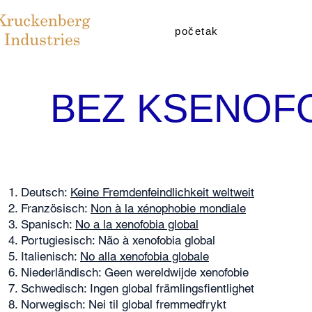
početak
BEZ KSENOF
Deutsch:
Keine Fremdenfeindlichkeit weltweit
Französisch:
Non à la xénophobie mondiale
Spanisch:
No a la xenofobia global
Portugiesisch: Não à xenofobia global
Italienisch:
No alla xenofobia globale
Niederländisch: Geen wereldwijde xenofobie
Schwedisch: Ingen global främlingsfientlighet
Norwegisch: Nei til global fremmedfrykt