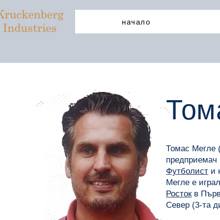
начало
Том
Томас Мегле 
предприемач
Футболист
и 
Мегле е игра
Росток
в Първ
Север (3-та д