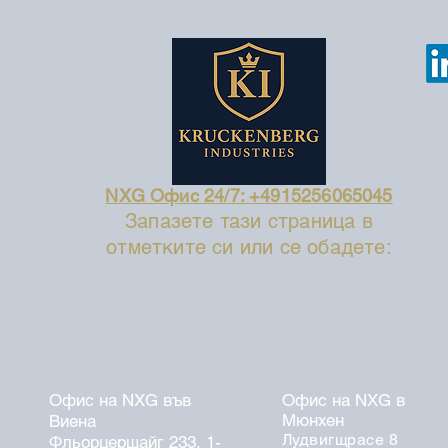
NXG Офис 24/7: +4915256065045
Запазете тази страница в
отметките си или се обадете:
Офис на NXG във
Офис на NXG в
Мюнхен
Виена
Лудвигщрасе 8
Фльорцерщайг 233, 1-