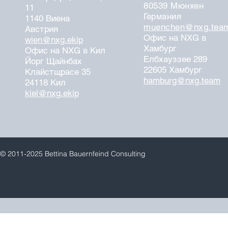
80539 Мюнхен
11
Германия
1140 Виена
muenchen@nxg.tea
Австрия
Офис на NXG в
wien@nxg.ekip
Хамбург
Офис на NXG в Кил
Елбхауззее 289
Йорг Щайнбах
22605 Хамбург
Клайстщрасе 35
hamburg@nxg.team
24118 Кил
kiel@nxg.ekip
© 2011-2025 Bettina Bauernfeind Consulting