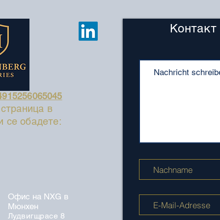
Контакт
4915256065045
 страница в
и се обадете:
Офис на NXG в
Мюнхен
Лудвигщрасе 8