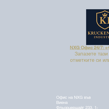
NXG Офис 24/7: +
Запазете тази
отметките си ил
Офис на NXG във
Виена
Фльорцерщайг 233, 1-