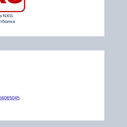
на NXG
тболна
56065045