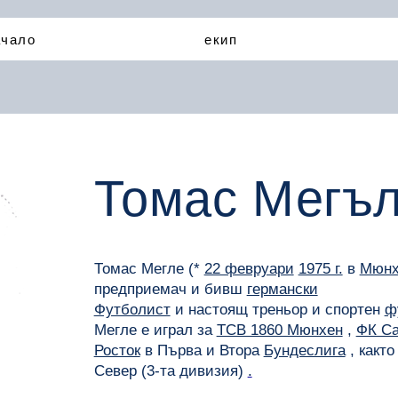
ачало
екип
Томас Мегъ
Томас Мегле (*
22 февруари
1975 г.
в
Мюнх
предприемач и бивш
германски
Футболист
и настоящ треньор и спортен
ф
Мегле е играл за
ТСВ 1860 Мюнхен
,
ФК Са
Росток
в Първа и Втора
Бундеслига
, както
Север (3-та дивизия)
.