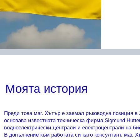
Моята история
Преди това маг. Хътър е заемал ръководна позиция в
основава известната техническа фирма Sigmund Hutter
водноелектрически централи и електроцентрали на би
В допълнение към работата си като консултант, маг. 