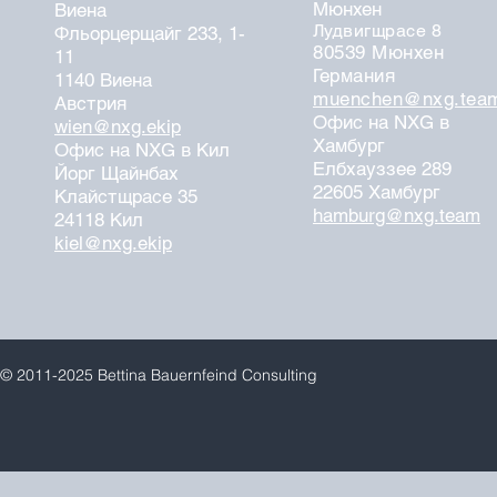
Мюнхен
Виена
Лудвигщрасе 8
Фльорцерщайг 233, 1-
80539 Мюнхен
11
Германия
1140 Виена
muenchen@nxg.tea
Австрия
Офис на NXG в
wien@nxg.ekip
Хамбург
Офис на NXG в Кил
Елбхауззее 289
Йорг Щайнбах
22605 Хамбург
Клайстщрасе 35
hamburg@nxg.team
24118 Кил
kiel@nxg.ekip
© 2011-2025 Bettina Bauernfeind Consulting