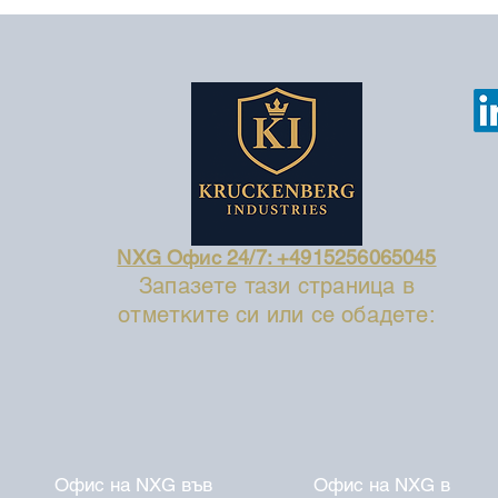
NXG Офис 24/7: +4915256065045
Запазете тази страница в
отметките си или се обадете:
Офис на NXG във
Офис на NXG в