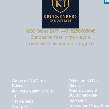
NXG Офис 24/7: +4915256065045
Запазете тази страница в
отметките си или се обадете:
Офис на NXG във
Офис на NXG в
Мюнхен
Виена
Лудвигщрасе 8
Фльорцерщайг 233, 1-
80539 Мюнхен
11
Германия
1140 Виена
muenchen@nxg.tea
Австрия