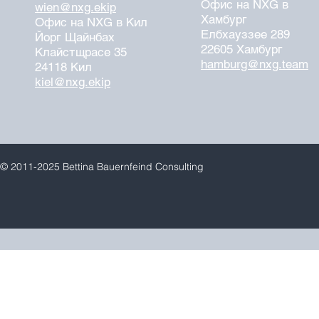
Офис на NXG в
wien@nxg.ekip
Хамбург
Офис на NXG в Кил
Елбхауззее 289
Йорг Щайнбах
22605 Хамбург
Клайстщрасе 35
hamburg@nxg.team
24118 Кил
kiel@nxg.ekip
© 2011-2025 Bettina Bauernfeind Consulting