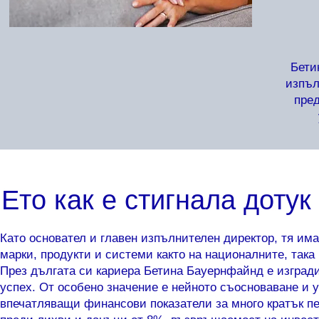
Бети
изпъл
пред
Ето как е стигнала дотук
Като основател и главен изпълнителен директор, тя им
марки, продукти и системи както на националните, така
През дългата си кариера Бетина Бауернфайнд е изгради
успех. От особено значение е нейното съосноваване и у
впечатляващи финансови показатели за много кратък п