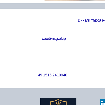
Винаги търся
н
ceo@nxg.ekip
+49 1515 2410940