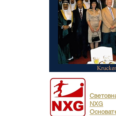
Световн
NXG
Основате