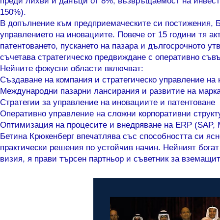
преди лихви и данъци от 8%, възвръщаемост на инвес
150%).
В допълнение към предприемаческите си постижения, Б
управлението на иновациите. Повече от 15 години тя а
патентоването, пускането на пазара и дългосрочното у
съчетава стратегическо предвиждане с оперативно съвъ
Нейните фокусни области включват:
Създаване на компания и стратегическо управление на
Международни пазарни лансирания и развитие на марк
Стратегии за управление на иновациите и патентоване
Оперативно управление на сложни корпоративни структ
Оптимизация на процесите и внедряване на ERP (SAP, 
Бетина Крюкенберг впечатлява със способността си ясн
практически решения по устойчив начин. Нейният богат
визия, я прави търсен партньор и съветник за вземащи